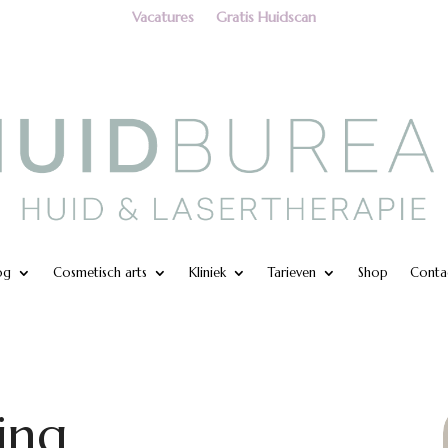
Vacatures
Gratis Huidscan
og
Cosmetisch arts
Kliniek
Tarieven
Shop
Conta
ing