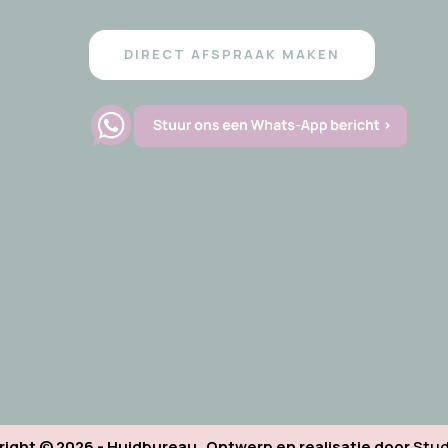
DIRECT AFSPRAAK MAKEN
ight © 2026 - Huidbureau Ontwerp en realisatie door
Stud